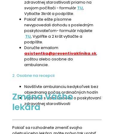
zdravotnej starostlivosti priamo na
svojom počítači - formulár
TU
,
Vytlačte 3krát a podpíšte.
Pokiaľ ste ešte písomne
nevypovedali dohodu s posledným
poskytovateľom- formulár nájdete
TU
, Vyplňte a 2 krát vytlačte a
podpíšte.
Doručte emailom
asistentka@preventivaklinika.sk
,
poštou alebo osobne do
ambulancie.
2. Osobne na recepcii
Navštívte ambulanciu kedykoľvek bez
objednania počas ordinačných hodín
Zmena Vášho
Vyplníme s vami Dohodu o poskytovaní
zdravotnej starostlivosti
lekára
Pokiaľ sa rozhodnete zmeniť svojho
ošetrujúceho lekára, máte právo tak urobiť