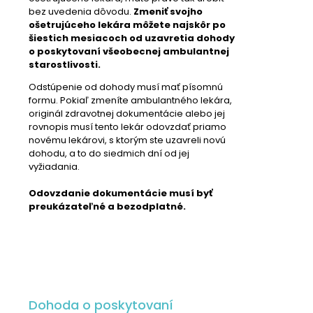
bez uvedenia dôvodu.
Zmeniť svojho
ošetrujúceho lekára môžete najskôr po
šiestich mesiacoch od uzavretia dohody
o poskytovaní všeobecnej ambulantnej
starostlivosti.
Odstúpenie od dohody musí mať písomnú
formu. Pokiaľ zmeníte ambulantného lekára,
originál zdravotnej dokumentácie alebo jej
rovnopis musí tento lekár odovzdať priamo
novému lekárovi, s ktorým ste uzavreli novú
dohodu, a to do siedmich dní od jej
vyžiadania.
Odovzdanie dokumentácie musí byť
preukázateľné a bezodplatné.
Dohoda o poskytovaní