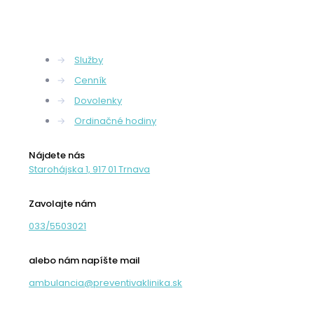
→
Služby
→
Cenník
→
Dovolenky
→
Ordinačné hodiny
Nájdete nás
Starohájska 1, 917 01 Trnava
Zavolajte nám
033/5503021
alebo nám napíšte mail
ambulancia@preventivaklinika.sk