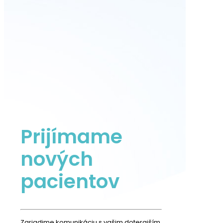
Prijímame
nových
pacientov
Zariadime komunikáciu s vašim doterajším