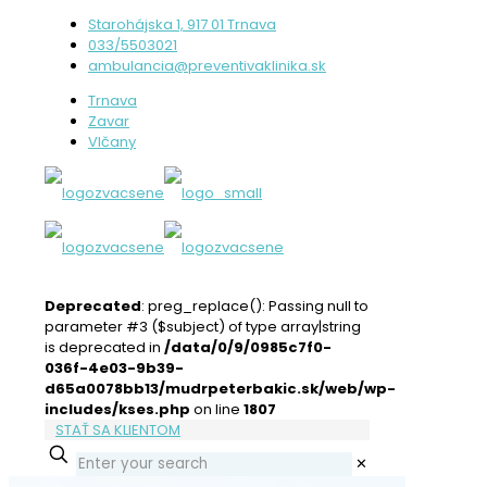
Starohájska 1, 917 01 Trnava
033/5503021
ambulancia@preventivaklinika.sk
Trnava
Zavar
Vlčany
Deprecated
: preg_replace(): Passing null to
parameter #3 ($subject) of type array|string
is deprecated in
/data/0/9/0985c7f0-
036f-4e03-9b39-
d65a0078bb13/mudrpeterbakic.sk/web/wp-
includes/kses.php
on line
1807
STAŤ SA KLIENTOM
✕